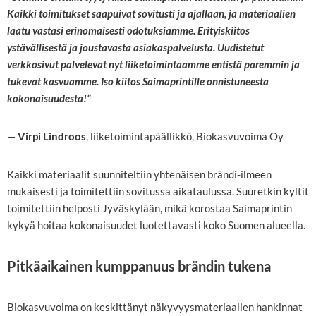
Kaikki toimitukset saapuivat sovitusti ja ajallaan, ja materiaalien
laatu vastasi erinomaisesti odotuksiamme. Erityiskiitos
ystävällisestä ja joustavasta asiakaspalvelusta. Uudistetut
verkkosivut palvelevat nyt liiketoimintaamme entistä paremmin ja
tukevat kasvuamme. Iso kiitos Saimaprintille onnistuneesta
kokonaisuudesta!”
—
Virpi Lindroos
, liiketoimintapäällikkö, Biokasvuvoima Oy
Kaikki materiaalit suunniteltiin yhtenäisen brändi-ilmeen
mukaisesti ja toimitettiin sovitussa aikataulussa. Suuretkin kyltit
toimitettiin helposti Jyväskylään, mikä korostaa Saimaprintin
kykyä hoitaa kokonaisuudet luotettavasti koko Suomen alueella.
Pitkäaikainen kumppanuus brändin tukena
Biokasvuvoima on keskittänyt näkyvyysmateriaalien hankinnat