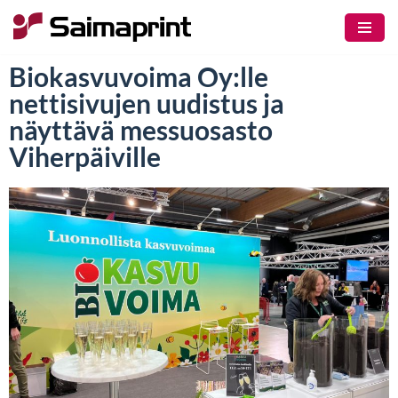
Siirry
Biokasvuvoima Oy:lle
suoraan
sisältöön
nettisivujen uudistus ja
näyttävä messuosasto
Viherpäiville