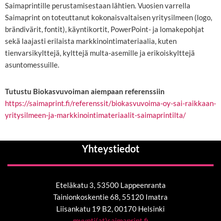
Saimaprintille perustamisestaan lähtien. Vuosien varrella
Saimaprint on toteuttanut kokonaisvaltaisen yritysilmeen (logo,
brändivärit, fontit), käyntikortit, PowerPoint- ja lomakepohjat
sekä laajasti erilaista markkinointimateriaalia, kuten
tienvarsikylttejä, kylttejä multa-asemille ja erikoiskylttejä
asuntomessuille.
Tutustu Biokasvuvoiman aiempaan referenssiin
https://saimaprint.fi/referenssit/biokasvuvoima-oy-sai-raikkaan-
yritysilmeen-ja-markkinointimateriaalit-saimaprintilta/
Yhteystiedot
Eteläkatu 3, 53500 Lappeenranta
Tainionkoskentie 68, 55120 Imatra
Liisankatu 19 B2, 00170 Helsinki
myynti(at)saimaprint.fi