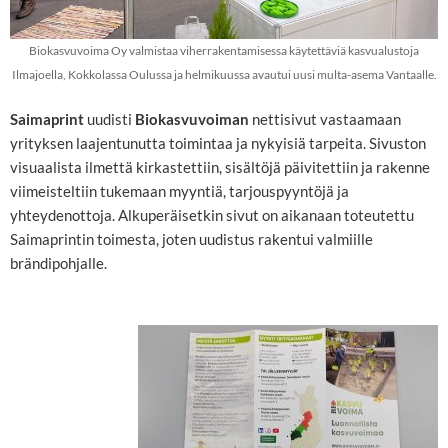
Biokasvuvoima Oy valmistaa viherrakentamisessa käytettäviä kasvualustoja
Ilmajoella, Kokkolassa Oulussa ja helmikuussa avautui uusi multa-asema Vantaalle.
Saimaprint
uudisti
Biokasvuvoiman
nettisivut vastaamaan
yrityksen laajentunutta toimintaa ja nykyisiä tarpeita. Sivuston
visuaalista ilmettä kirkastettiin, sisältöjä päivitettiin ja rakenne
viimeisteltiin tukemaan myyntiä, tarjouspyyntöjä ja
yhteydenottoja. Alkuperäisetkin sivut on aikanaan toteutettu
Saimaprintin toimesta, joten uudistus rakentui valmiille
brändipohjalle.