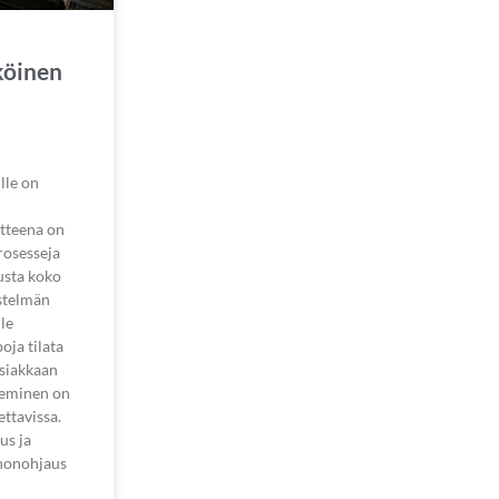
köinen
lle on
itteena on
rosesseja
usta koko
estelmän
le
oja tilata
Asiakkaan
neminen on
ttavissa.
us ja
nonohjaus