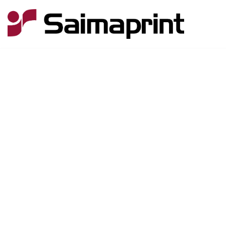
Siirry
suoraan
sisältöön