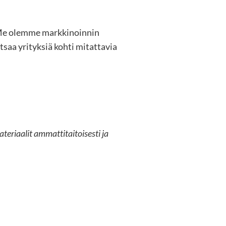
. Me olemme markkinoinnin
aa yrityksiä kohti mitattavia
eriaalit ammattitaitoisesti ja