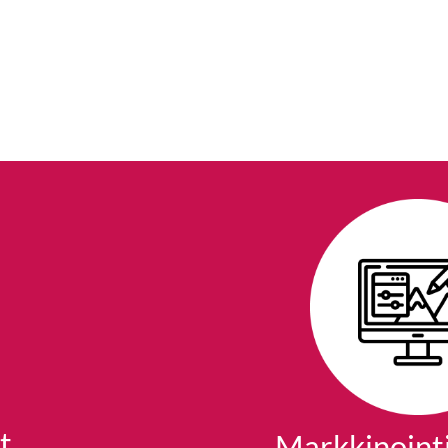
tteet ja palvelut
t
Markkinointi