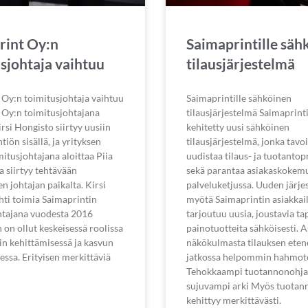
rint Oy:n
Saimaprintille säh
sjohtaja vaihtuu
tilausjärjestelmä
 Oy:n toimitusjohtaja vaihtuu
Saimaprintille sähköinen
 Oy:n toimitusjohtajana
tilausjärjestelmä Saimaprinti
rsi Hongisto siirtyy uusiin
kehitetty uusi sähköinen
tiön sisällä, ja yrityksen
tilausjärjestelmä, jonka tavo
itusjohtajana aloittaa Piia
uudistaa tilaus- ja tuotantop
 siirtyy tehtävään
sekä parantaa asiakaskokem
en johtajan paikalta. Kirsi
palveluketjussa. Uuden järj
hti toimia Saimaprintin
myötä Saimaprintin asiakkail
htajana vuodesta 2016
tarjoutuu uusia, joustavia tap
 on ollut keskeisessä roolissa
painotuotteita sähköisesti. 
in kehittämisessä ja kasvun
näkökulmasta tilauksen ete
ssa. Erityisen merkittäviä
jatkossa helpommin hahmote
Tehokkaampi tuotannonohja
sujuvampi arki Myös tuotan
kehittyy merkittävästi.