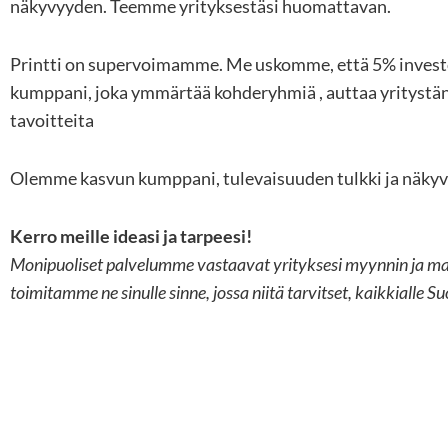
näkyvyyden. Teemme yrityksestäsi huomattavan.
Printti on supervoimamme. Me uskomme, että 5% investo
kumppani, joka ymmärtää kohderyhmiä , auttaa yritystän
tavoitteita
Olemme kasvun kumppani, tulevaisuuden tulkki ja näkyv
Kerro meille ideasi ja tarpeesi!
Monipuoliset palvelumme vastaavat yrityksesi myynnin ja mark
toimitamme ne sinulle sinne, jossa niitä tarvitset, kaikkialle 