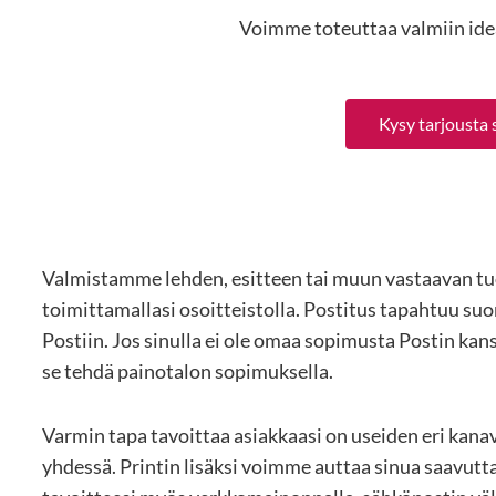
Voimme toteuttaa valmiin idea
Kysy tarjousta
Valmistamme lehden, esitteen tai muun vastaavan t
toimittamallasi osoitteistolla. Postitus tapahtuu su
Postiin. Jos sinulla ei ole omaa sopimusta Postin kan
se tehdä painotalon sopimuksella.
Varmin tapa tavoittaa asiakkaasi on useiden eri kana
yhdessä. Printin lisäksi voimme auttaa sinua saavut