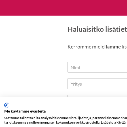
Haluaisitko lisätie
Kerromme mielellämme lisää
Me käytämme evästeitä
Saatamme tallentaa niitä analysoidaksemme vierailijatietoja, parannellaksemme siv
tarjotaksemme sinulle erinomaisen kokemuksen verkkosivustolla. Lisätietoja käyttä