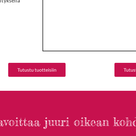
ityksellä
Tutustu tuotteisiin
Tutust
avoittaa juuri oikean koh