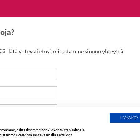
toja?
. Jätä yhteystietosi, niin otamme sinuun yhteyttä.
HYVÄKSY 
ustoamme, esittääksemme henkilökohtaista sisältöä ja
mistämme evästeistä saat avaamalla asetukset.