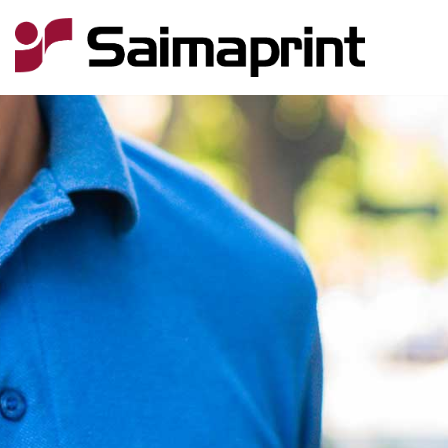
Siirry
suoraan
sisältöön