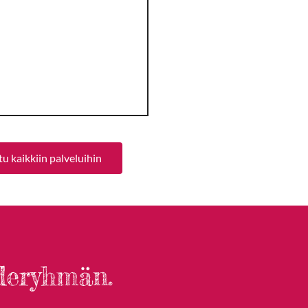
u kaikkiin palveluihin
deryhmän.