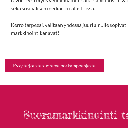
tavoitteesi myös verkkomainonnalla, sähköpostin väl
sekä sosiaalisen median eri alustoissa.
Kerro tarpeesi, valitaan yhdessä juuri sinulle sopivat
markkinointikanavat!
Kysy tarjousta suoramainoskamppanjasta
Suoramarkkinointi t